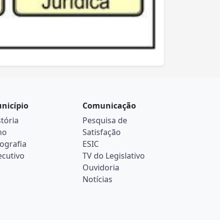
nicípio
Comunicação
stória
Pesquisa de
no
Satisfação
ografia
ESIC
ecutivo
TV do Legislativo
Ouvidoria
Notícias