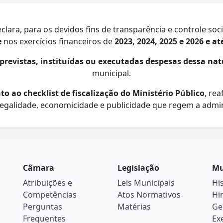
lara, para os devidos fins de transparência e controle soc
e
nos exercícios financeiros de
2023, 2024, 2025 e 2026 e a
previstas, instituídas ou executadas despesas dessa na
municipal.
 ao checklist de fiscalização do Ministério Público
, re
 legalidade, economicidade e publicidade que regem a admin
Câmara
Legislação
Mu
Atribuições e
Leis Municipais
Hi
Competências
Atos Normativos
Hi
Perguntas
Matérias
Ge
Frequentes
Ex