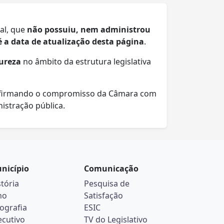
ial, que
não possuiu, nem administrou
té a data de atualização desta página
.
tureza
no âmbito da estrutura legislativa
afirmando o compromisso da Câmara com
istração pública.
nicípio
Comunicação
stória
Pesquisa de
no
Satisfação
ografia
ESIC
ecutivo
TV do Legislativo