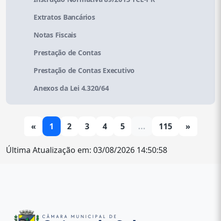
Extratos Bancários
Notas Fiscais
Prestação de Contas
Prestação de Contas Executivo
Anexos da Lei 4.320/64
«
1
2
3
4
5
...
115
»
Última Atualização em: 03/08/2026 14:50:58