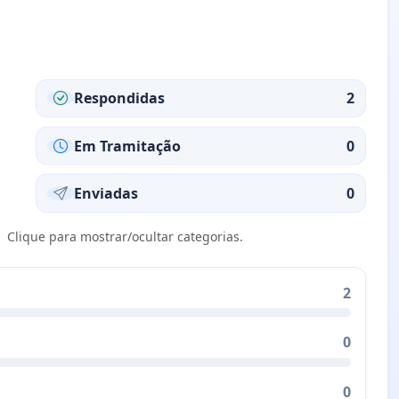
Respondidas
2
Em Tramitação
0
Enviadas
0
Clique para mostrar/ocultar categorias.
2
0
0