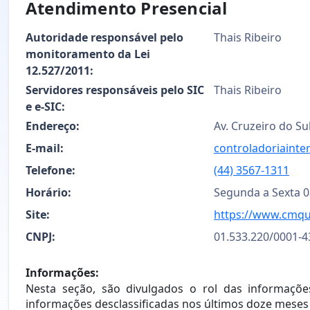
Atendimento Presencial
Autoridade responsável pelo
Thais Ribeiro
monitoramento da Lei
12.527/2011:
Servidores responsáveis pelo SIC
Thais Ribeiro
e e-SIC:
Endereço:
Av. Cruzeiro do Sul
E-mail:
controladoriainte
Telefone:
(44) 3567-1311
Horário:
Segunda a Sexta 08
Site:
https://www.cmqui
CNPJ:
01.533.220/0001-4
Informações:
Nesta seção, são divulgados o rol das informações
informações desclassificadas nos últimos doze meses